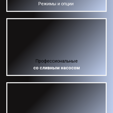
Режимы и опции
Профессиональные
cо сливным насосом