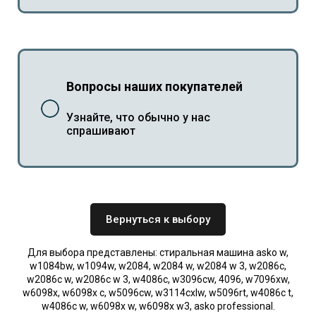
Вопросы наших покупателей
Узнайте, что обычно у нас
спрашивают
Вернуться к выбору
Для выбора представлены: стиральная машина asko w,
w1084bw, w1094w, w2084, w2084 w, w2084 w 3, w2086c,
w2086c w, w2086c w 3, w4086c, w3096cw, 4096, w7096xw,
w6098x, w6098x c, w5096cw, w3114cxlw, w5096rt, w4086c t,
w4086c w, w6098x w, w6098x w3, asko professional.